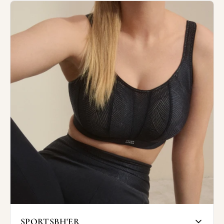
udskæring i midten, hvilket gør dem
perfekte til tøj med lav halsudskæring.
Med en plunge-bh får du flot løft og form,
samtidig med at brystet får et naturligt,
rundet look – uden at gå på kompromis med
støtte og komfort.
Plunge-bh’er er ideelle til kjoler, toppe
eller bluser med V-udskæring, hvor du
ønsker, at bh’en forbliver diskret og næsten
usynlig. De giver dig frihed til at
eksperimentere med mere dristige og
elegante outfits, samtidig med at du
bevarer komforten hele dagen.
SPORTSBH'ER