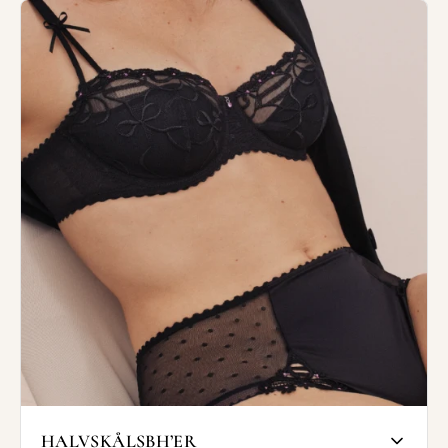
barmen. Den dækker og holder på plads,
men din barm er ikke pakket helt ind.
Ofte har trekvart-modellen skråt skåret
skåle, som ligger sig flot ind til barmen. I
Wunderwear har vi et stort udvalg af
trekvartsskålsbh'er - med og uden blonder,
med og uden bøjler - så du frit kan vælge en
model, der passer dine ønsker og behov.
T-shirt bh'er med glatte skåle findes ofte i
trekvartskålsformen, så hold øje med denne
kategori, hvis du mangler en bh, der ikke
ses under stramtsiddende tøj.
SHOP TREKVARTSKÅLSBH'ER
HALVSKÅLSBH’ER