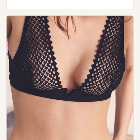
Halvskålsbh'er kaldes ofte balconetter.
Balconette bh'er har et vandret snit på
skålene og dækker halvdelen af barmen.
Stropperne er placeret yderst ude på
skuldrene, og balconettebh'en er derfor
perfekt til toppe med dybe/ vide
udskæringer.
Har du fylde øverst på barmen, kan du både
bruge de rene blonde balconetter og de
vatterede modeller.
Har du derimod meget lidt fylde øverst på
barmen, bør du gå efter en balconette-bh
med vatterede skåle eller lodrette sømme,
som runder barmen.
SHOP BALCONETTE BH'ER