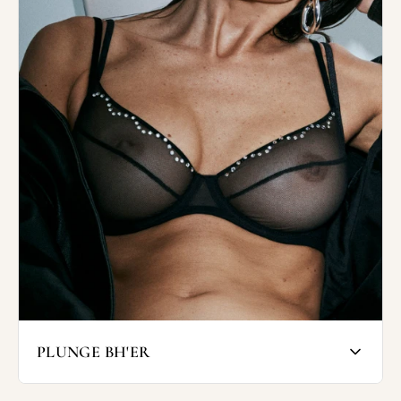
komfort. En minimizer-bh fordeler
brystvævet jævnt, så barmen ser mindre og
mere harmonisk ud under tøjet, samtidig
med at den giver en naturlig og flot form.
Minimizer-bh’er er perfekte til hverdagen,
når du ønsker en elegant silhuet under
skjorter, bluser eller tætsiddende kjoler. I
vores sortiment finder du minimizer-bh’er
med både bøjle og bløde skåle, afhængigt af
hvad du foretrækker.
Hos Wunderwear finder du minimizer-bh’er
fra kendte mærker. Mange af vores
minimizer-bh’er har bløde kanter og
diskrete detaljer, så de er ideelle under
både kropsnært og let gennemsigtigt tøj –
komfort og stil i ét.
PLUNGE BH'ER
SHOP MINIMIZER-BH’ER
Plunge-bh’er er designet med en dyb