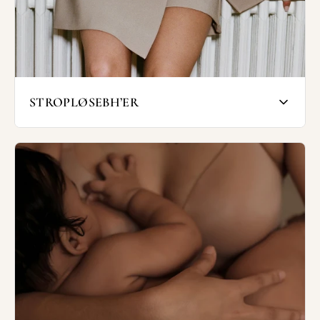
Den første model er bedst til at skabe
ekstra kavalergang, da den skubber barmen
sammen fra siden.
SHOP PUSH-UP BH'ER
STROPLØSEBH’ER
En stropløs bh har ikke stropper og er
derfor særlig god at have i garderoben, hvis
du gerne vil have en stropløs top på - eller
en kjole med særlige udskæringer ved hals
og skuldre - uden at vise dit lingeri neden
under.
Nogle tror, at de stropløse bh'er ikke kan
bæres af kvinder med større barme, fordi
stropperne er fjernet. Det er dog ikke
korrekt. Så længe den rette model og
størrelse vælges, kan større barme godt
holdes på plads.