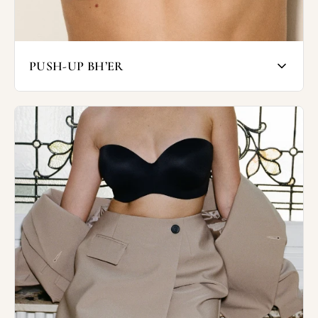
Trekantsbh'er og toppe giver bedst støtte
til mindre og medium barme og ofte laves
modellerne ikke i store skålstørrelser.
PUSH-UP BH’ER
SHOP TREKANTSBH'ER OG TOPPE
En push-up bh samler og løfter barmen ved
hjælp af indlæg/ fyld. Vælg push-up
modellen, hvis du gerne vil fremhæve din
barm og skabe en synlig kavalergang.
I Wunderwear har vi har push-up modeller
med lidt og meget fyld samt modeller med
udtagelige puder, så du kan tilpasse bh'en
til forskellige outfits.
De fleste push-up bh'er fås i trekvartskål
med skrå udskæring og push halvt fra siden
og halvt fra bunden. Vi har også balconette-
modeller hvor push-effekten kommer fra
puder under barmen.