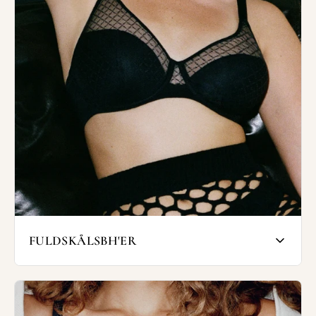
FULDSKÅLSBH'ER
En fuldskålsbh dækker det meste af brystet
og giver dermed et godt hold til barmen.
Stropperne er placeret godt oppe på
skuldrene og danner ofte et U på ryggen, så