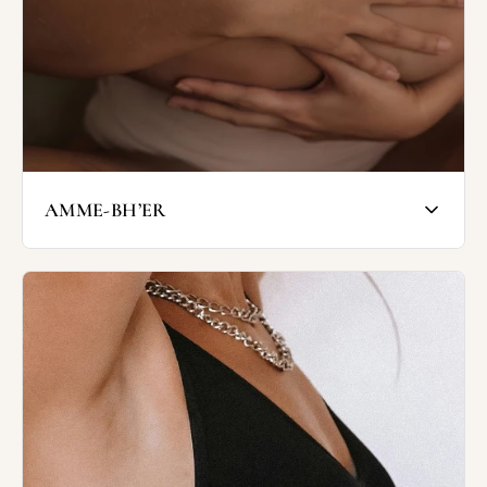
Faktisk er det slet ikke stropperne, der
bærer barmen. 80% af støtten kommer, hvis
størrelsen ellers er rigtig, fra en tilpas
stram omkreds.
I Wunderwear har vi stropløse modeller
med og uden indlæg, med og uden blonder
og med og uden rygstykke.
AMME-BH’ER
SHOP STROPLØSE BH'ER
Ammebh'er er specielt designet til amning.
Ammebh'er er til nybagte og ammende
mødre, som har brug for en god bh, der
støtter barmen og gør amningen let.
Hos Wunderwear finder du støttende og
komfortable ammebh'er med god pasform.
Du finder blandt andet ammebh'er fra
Anita, som er lavet i blød, dobbeltlags
mikrofiber med sømløse, formstøbte skåle
og støttende bøjle.