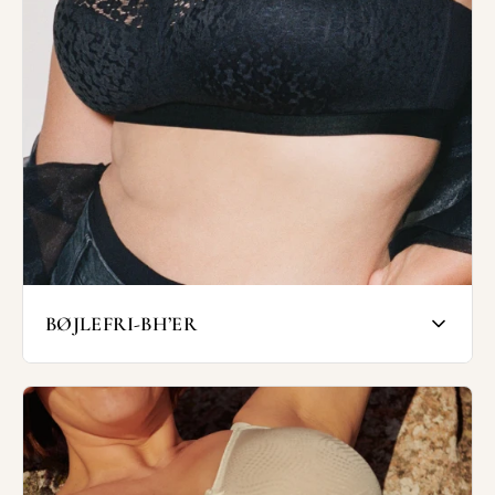
opnå den bedste pasform.
Bh-skålene er helt glatte og bh'en er
således ideel under tætsiddende, såvel som
løst tøj.
SHOP PROTESE BH'ER
BØJLEFRI-BH’ER
Bøjlefri bh'er eller bh'er uden bøjle er
selvsagt bh'er derer lavet uden bøjle. Bh'er
uden bøjle er særlig anvendelige til dig, der
helster fri for traditionelle bøjler.
Med bøjlefri bh'er hindrer man den