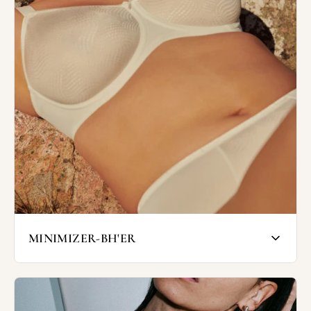
ubehageligtrykken og sørger for en
behagelig bærekomfort hele dagen. Bh'er
uden bøjle er denperfekte ledsager til
hverdagen.
I vores sortiment finder man bøjlefri bh'er
medog uden vatterede skåle. Hos
Wunderwear finder du blandt andet bøjlefri
bh'erfra Triumph, Sloggi og Missya.
Vores bøjlefri bh'er har bløde kanter, som
gørdem diskret og ideel under kropsnært
eller tætsiddende tøj.
SHOP BØJLEFRI & COMFORT BH'ER
MINIMIZER-BH'ER
Minimizer-bh’er er designet til dig, der
ønsker at reducere brystets visuelle fylde,
uden at gå på kompromis med støtte eller