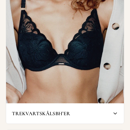
de ikke så let glider ned og så de samtidig
giver et bedre hold.
Bh'ens sider og rygstykke er ekstra
forstærket for at give en bedre støtte til
barmen.
Fuldskålsbh'en er særlig god til kvinder
med en større barm eller til dig, som,
uanset størrelse, gerne vil have den
optimale støtte og hold fra din bh.
Nogle fuldskålsbh'er er konstrueret som
minimizer bh'er, der flader brystpartiet ud
og dermed nedtoner barmens optiske
volumen.
SHOP FULDSKÅLSBH'ER
TREKVARTSKÅLSBH’ER
Trekvartskålsbh'en giver god støtte til