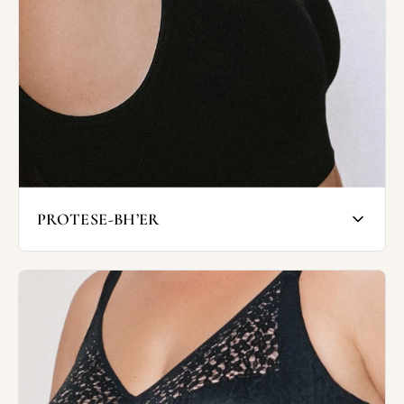
Den ekstra bløde og åbne bøjle mindsker
risikoen for af klemning af mælkekirtler og
gange. Med elastiske kantbånd og
skulderstropper sikres maksimal komfort
under brystets vekslende fylde i amme-
perioden.
Du finder også Chantelle's ammebh, som er
lavet i en innovativ og super komfortabelt
spacer materiale, der sikrer høj komfort.
PROTESE-BH’ER
SHOP AMMEBH'ER
Protesebh'er er special-bh'er uden bøjle, til
protese eller til brug efter operation.
Protesebh'erne har indbygget lomme til
protese.
Hos Wunderwear finder du protese bh'er fra
Chantelle og Amoena, som har en høj
komfort medskåle af memory foam, for at