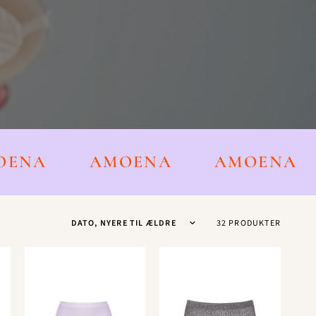
MOENA
AMOENA
AMOENA
Sortér efter
32 PRODUKTER