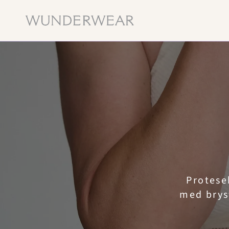
Protese
med
brys