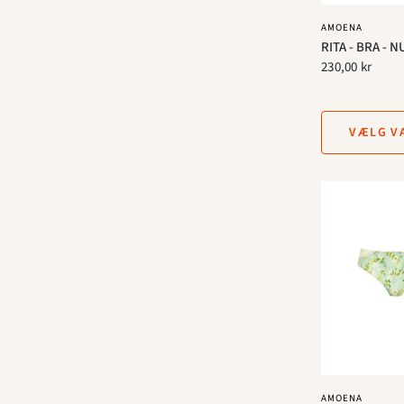
AMOENA
RITA - BRA - 
230,00 kr
VÆLG V
AMOENA