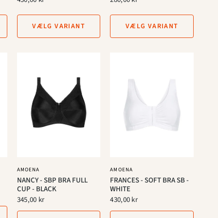
VÆLG VARIANT
VÆLG VARIANT
AMOENA
AMOENA
NANCY - SBP BRA FULL
FRANCES - SOFT BRA SB -
CUP - BLACK
WHITE
345,00 kr
430,00 kr