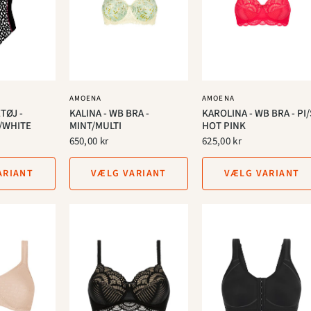
AMOENA
AMOENA
TØJ -
KALINA - WB BRA -
KAROLINA - WB BRA - PI
/WHITE
MINT/MULTI
HOT PINK
650,00 kr
625,00 kr
ARIANT
VÆLG VARIANT
VÆLG VARIANT