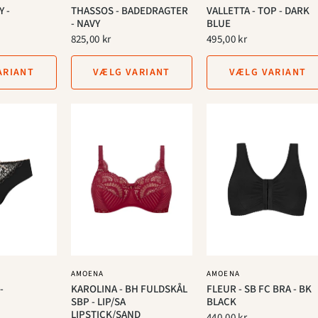
Y -
THASSOS - BADEDRAGTER
VALLETTA - TOP - DARK
- NAVY
BLUE
825,00 kr
495,00 kr
ARIANT
VÆLG VARIANT
VÆLG VARIANT
AMOENA
AMOENA
-
KAROLINA - BH FULDSKÅL
FLEUR - SB FC BRA - BK
SBP - LIP/SA
BLACK
LIPSTICK/SAND
440,00 kr