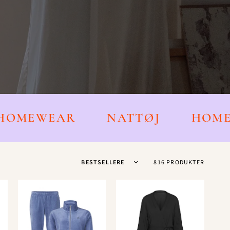
HOMEWEAR
NATTØJ
HO
Sortér efter
816 PRODUKTER