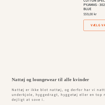
COTTON SPECI
PYJAMAS - 302
BLUE
559,00 kr
VÆLG V
Nattøj og loungewear til alle kvinder
Nattøj er ikke blot nattøj, og derfor har vi na
underkjole, hyggedragt, hyggetøj eller en top 
dejligt at sove i.