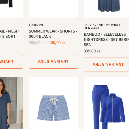
L
TRIUMPH
LADY AVENUE BY WIKI OF
DENMARK
AIL - MESH
SUMMER WEAR - SHORTS -
BAMBOO - SLEEVELESS
- 9 SORT
0004 BLACK
NIGHTDRESS - 367 BERI
360,00 kr
180,00 kr
SEA
399,00 kr
ARIANT
VÆLG VARIANT
VÆLG VARIANT