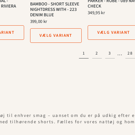
AL -
PARKER - ROBE - 089 NA
BAMBOO - SHORT SLEEVE
 RIVIERA
CHECK
NIGHTDRESS WITH - 223
349,95 kr
DENIM BLUE
399,00 kr
ARIANT
VÆLG VARIANT
VÆLG VARIANT
…
1
2
3
28
ttøj til enhver smag – uanset om du er på udkig efter 
med tilhørende shorts. Fælles for vores nattøj og ho