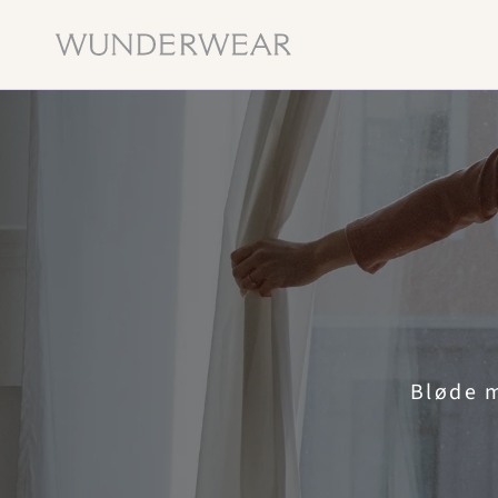
Bløde
m