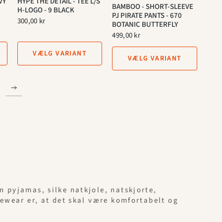
VY
HYPE THE DETAIL - TEE L/S
BAMBOO - SHORT-SLEEVE
H-LOGO - 9 BLACK
PJ PIRATE PANTS - 670
300,00 kr
BOTANIC BUTTERFLY
499,00 kr
VÆLG VARIANT
VÆLG VARIANT
en pyjamas, silke natkjole, natskjorte,
mewear er, at det skal være komfortabelt og