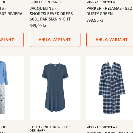
ERIE
CCDK COPENHAGEN
MISSYA BODYWEAR
S -
JACQUELINE -
PARKER - PYJAMAS - 522
302 RIVIERA
SHORTSLEEVED DRESS -
DUSTY GREEN
6001 PARISIAN NIGHT
399,95 kr
349,00 kr
ARIANT
VÆLG VARIANT
VÆLG VARIANT
ERIE
LADY AVENUE BY WIKI OF
MISSYA BODYWEAR
DENMARK