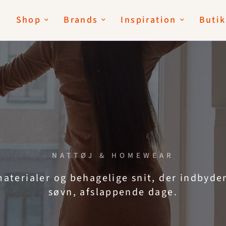
Shop
Brands
Inspiration
Butik
NATTØJ & HOMEWEAR
aterialer
og
behagelige
snit,
der
indbyde
søvn,
afslappende
dage.