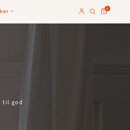
0
ker
r
til
god