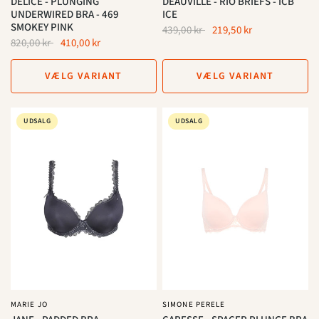
DÉLICE - PLUNGING
DEAUVILLE - RIO BRIEFS - ICB
UNDERWIRED BRA - 469
ICE
SMOKEY PINK
439,00 kr
219,50 kr
820,00 kr
410,00 kr
VÆLG VARIANT
VÆLG VARIANT
UDSALG
UDSALG
MARIE JO
SIMONE PERELE