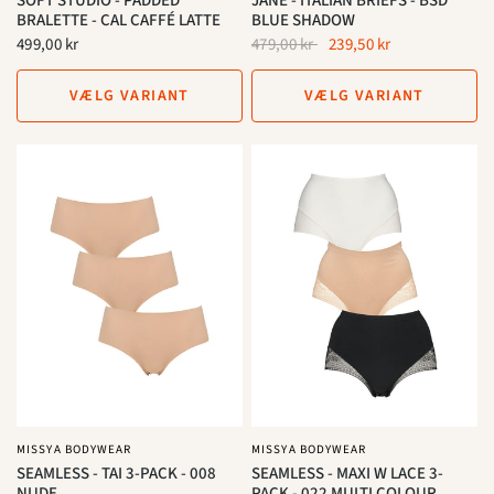
SOFT STUDIO - PADDED
JANE - ITALIAN BRIEFS - BSD
BRALETTE - CAL CAFFÉ LATTE
BLUE SHADOW
499,00 kr
479,00 kr
239,50 kr
VÆLG VARIANT
VÆLG VARIANT
MISSYA BODYWEAR
MISSYA BODYWEAR
SEAMLESS - TAI 3-PACK - 008
SEAMLESS - MAXI W LACE 3-
NUDE
PACK - 022 MULTI COLOUR