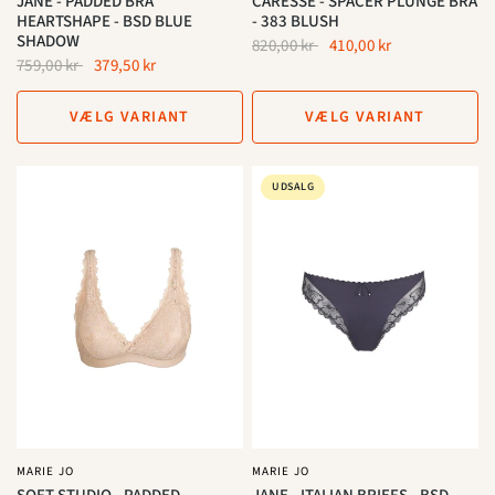
JANE - PADDED BRA
CARESSE - SPACER PLUNGE BRA
HEARTSHAPE - BSD BLUE
- 383 BLUSH
SHADOW
820,00 kr
410,00 kr
759,00 kr
379,50 kr
VÆLG VARIANT
VÆLG VARIANT
UDSALG
MARIE JO
MARIE JO