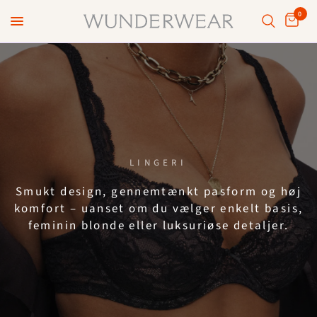
0
LINGERI
Smukt
design,
gennemtænkt
pasform
og
høj
komfort
–
uanset
om
du
vælger
enkelt
basis,
feminin
blonde
eller
luksuriøse
detaljer.