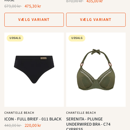
870,00 kr
435,00 kr
679,00 kr
475,30 kr
VÆLG VARIANT
VÆLG VARIANT
UDSALG
UDSALG
CHANTELLE BEACH
CHANTELLE BEACH
ICON - FULL BRIEF - 011 BLACK
SERENITA - PLUNGE
UNDERWIRED BRA - C74
440,00 kr
220,00 kr
CYPRESS