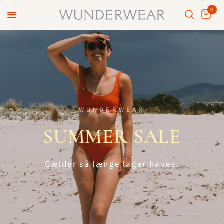
0
WUNDERWEAR
SUMMER
SALE
Gælder
så
længe
lager
haves.