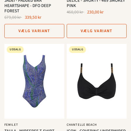
JADEI - PADDED BRA
DÉLICE - SHORTY - 469 SMOKEY
HEARTSHAPE - DFO DEEP
PINK
FOREST
460,00 kr
230,00 kr
679,00 kr
339,50 kr
VÆLG VARIANT
VÆLG VARIANT
UDSALG
UDSALG
FEMILET
CHANTELLE BEACH