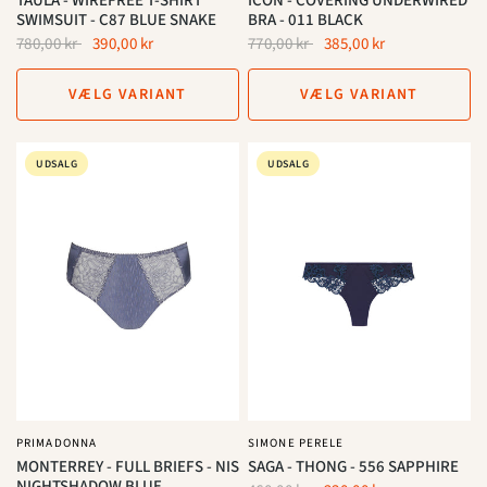
TAULA - WIREFREE T-SHIRT
ICON - COVERING UNDERWIRED
SWIMSUIT - C87 BLUE SNAKE
BRA - 011 BLACK
780,00 kr
390,00 kr
770,00 kr
385,00 kr
VÆLG VARIANT
VÆLG VARIANT
UDSALG
UDSALG
PRIMADONNA
SIMONE PERELE
MONTERREY - FULL BRIEFS - NIS
SAGA - THONG - 556 SAPPHIRE
NIGHTSHADOW BLUE