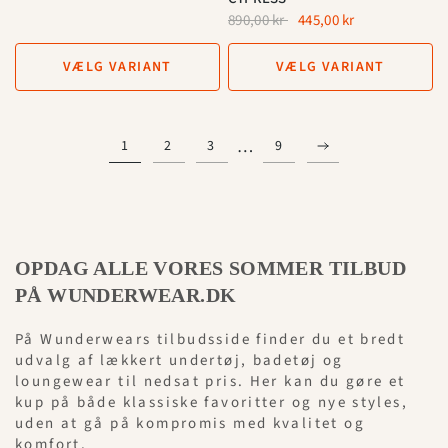
890,00 kr
445,00 kr
VÆLG VARIANT
VÆLG VARIANT
…
1
2
3
9
OPDAG ALLE VORES SOMMER TILBUD
PÅ WUNDERWEAR.DK
På Wunderwears tilbudsside finder du et bredt
udvalg af lækkert undertøj, badetøj og
loungewear til nedsat pris. Her kan du gøre et
kup på både klassiske favoritter og nye styles,
uden at gå på kompromis med kvalitet og
komfort.