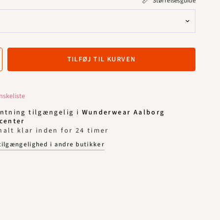
Størrelsesguide
sesfilm/tape ikke må fjernes, når man prøver
is varen skal kunne returneres.
: 90% silikone, 10% termoplastisk polyuretan.
TILFØJ TIL KURVEN
ønskeliste
ntning tilgængelig i
Wunderwear Aalborg
center
alt klar inden for 24 timer
tilgængelighed i andre butikker