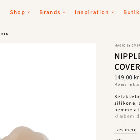
Shop
Brands
Inspiration
Butik
SKIN
MAGIC BY CMB
NIPPL
COVERS
149,00 kr
Moms inkl
Selvklæbe
silikone,
nemme at 
klæbemidd
genbruges
kanter og
Læs mere
under tø