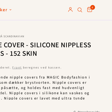
0
ker
RÅ SCANDINAVIAN
E COVER - SILICONE NIPPLESS
 - 152 SKIN
uderet.
Fragt
beregnes ved kassen.
nde nipple covers fra MAGIC Bodyfashion i
 som dækker brystvorten. Nipple covers er
påsætte, og holdes fast med hudvenligt
el. Nipple covers i silikone kan vaskes og
. Nipple covers er lavet med ultra tynde
 kan bæres med eller uden bh. De er usynlige
jet. OBS: Vær opmærksom på at