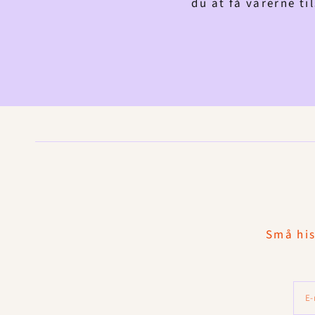
du at få varerne ti
Små his
E-