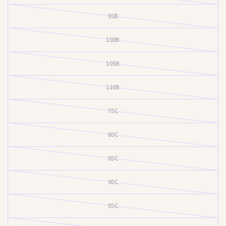
bomuld, 7% elastan
95B
100B
105B
110B
75C
80C
85C
90C
95C