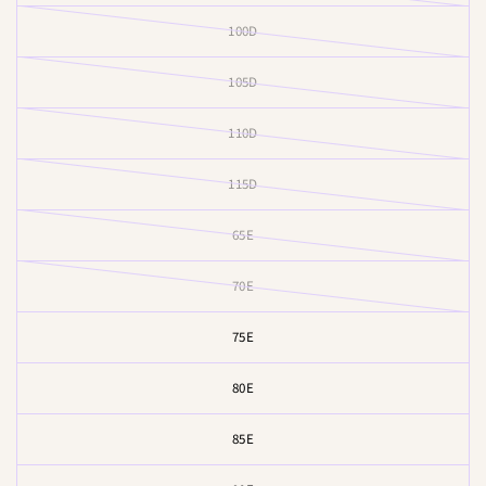
100D
105D
110D
115D
65E
70E
75E
80E
85E