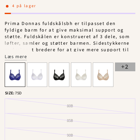
4 på lager
Prima Donnas fuldskålsbh er tilpasset den
fyldige barm for at give maksimal support og
støtte. Fuldskålen er konstrueret af 3 dele, som
løfter, samler og støtter barmen. Sidestykkerne
er designet bredere for at give mere support til
barmen. Denne form dækker hele barmen samt
Læs mere
giver en diskret kavalergang. Deauvilles skåle er
+
2
dybere end andre Prima Donna bh'er. Denne
model er ideel til kvinder med en meget dyb og
fyldig barm. Med U-formet ballet back giver
denne model optimal support. Ballet back
SIZE:
75D
karakteriseres ved stroppernes placering på
bagstykket, som danner en U-form. U-formen
80B
omslutter kroppen tættere for bedre support og
støtte samt fastholder stroppernes placering på
85B
skuldrene.
Materiale: 55% polyamid, 27% polyester, 11%
90B