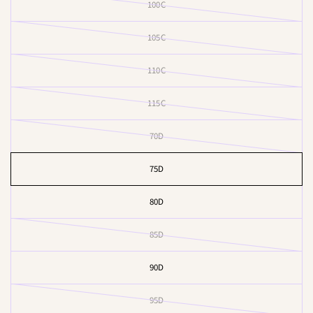
100C
105C
110C
115C
70D
75D
80D
85D
90D
95D