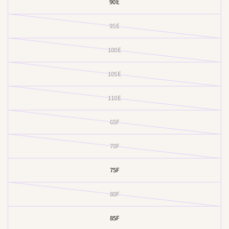
90E
95E
100E
105E
110E
65F
70F
75F
80F
85F