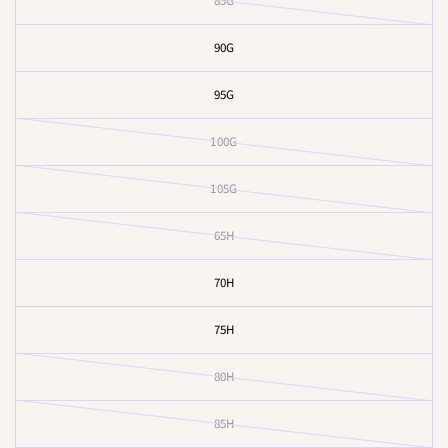
85G
90G
95G
100G
105G
65H
70H
75H
80H
85H