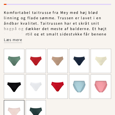
Komfortabel taitrusse fra Mey med høj blød
linning og flade sømme. Trussen er lavet i en
åndbar kvalitet. Taitrussen har et skråt snit
bagpå og dækker det meste af balderne. Et højt
bensnit fortil og et smalt sidestykke får benene
til at syne længere - altså er modellen god til
Læs mere
dig, der gerne vil fremhæve ben og tilføre optisk
længde.
Materiale: 50% viskose, 46% polyamid, 4%
elastan.