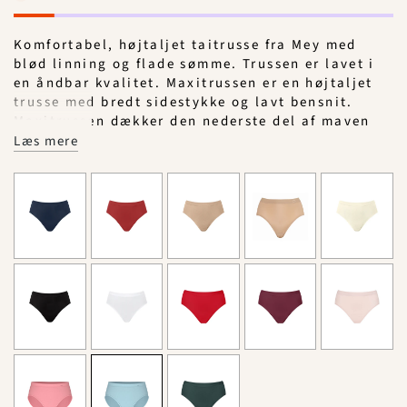
Komfortabel, højtaljet taitrusse fra Mey med
blød linning og flade sømme. Trussen er lavet i
en åndbar kvalitet. Maxitrussen er en højtaljet
trusse med bredt sidestykke og lavt bensnit.
Maxitrussen dækker den nederste del af maven
og passer derfor godt til tøj, der går op i taljen.
Læs mere
Materiale: 50% viskose, 46% polyamid, 4%
elastan.